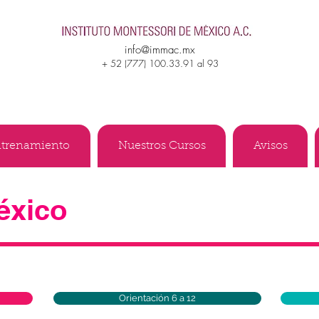
info@immac.mx
+ 52 (777) 100.33.91 al 93
ntrenamiento
Nuestros Cursos
Avisos
éxico
Orientación 6 a 12